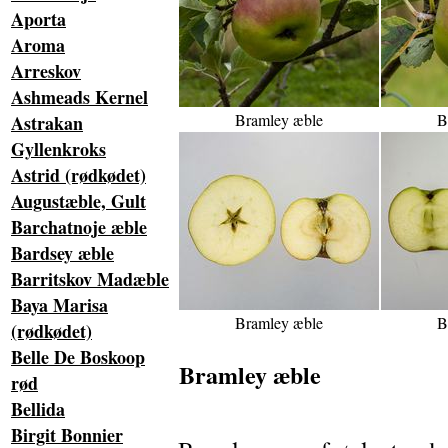
Aporta
Aroma
Arreskov
Ashmeads Kernel
Bramley æble
B
Astrakan
Gyllenkroks
Astrid (rødkødet)
Augustæble, Gult
Barchatnoje æble
Bardsey æble
Barritskov Madæble
Baya Marisa
Bramley æble
B
(rødkødet)
Belle De Boskoop
Bramley æble
rød
Bellida
Birgit Bonnier