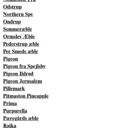
Odstrup
Northern Spy
Ondrup
Sommeræble
Ormslev Æble
Pederstrup æble
Per Smeds æble
Pigeon
Pigeon fra Spejlsby
Pigeon Ildrød
Pigeon Jerusalem
Pillemark
Pitmaston Pineapple
Prima
Purpurella
Pæregårds æble
Rajka