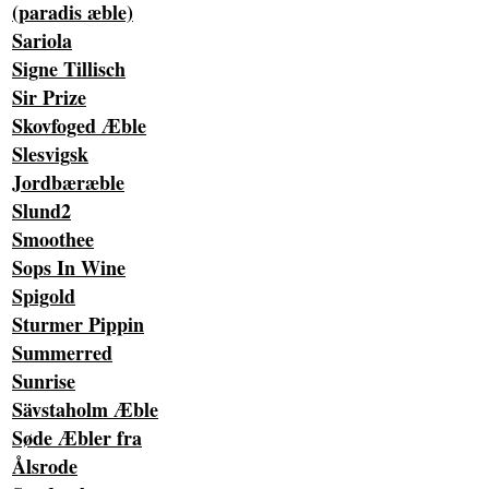
(paradis æble)
Sariola
Signe Tillisch
Sir Prize
Skovfoged Æble
Slesvigsk
Jordbæræble
Slund2
Smoothee
Sops In Wine
Spigold
Sturmer Pippin
Summerred
Sunrise
Sävstaholm Æble
Søde Æbler fra
Ålsrode