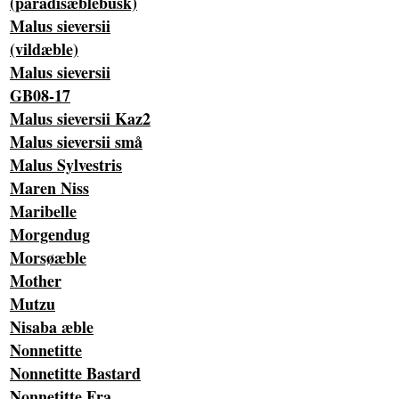
(paradisæblebusk)
Malus sieversii
(vildæble)
Malus sieversii
GB08-17
Malus sieversii Kaz2
Malus sieversii små
Malus Sylvestris
Maren Niss
Maribelle
Morgendug
Morsøæble
Mother
Mutzu
Nisaba æble
Nonnetitte
Nonnetitte Bastard
Nonnetitte Fra