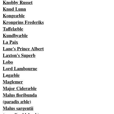
Knobby Russet
Knud Lunn
Kongeæble
Kronprins Frederiks
Taffelæble
Kundbyæble
La Paix
Lane's Prince Albert
Laxton's Superb
Lobo
Lord Lambourne
Løgæble
Maglemer
Major Cideræble
Malus floribunda
(paradis æble)
Malus sargentii