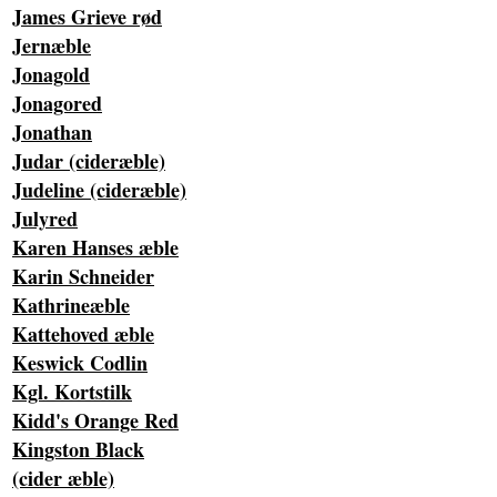
James Grieve rød
Jernæble
Jonagold
Jonagored
Jonathan
Judar (cideræble)
Judeline (cideræble)
Julyred
Karen Hanses æble
Karin Schneider
Kathrineæble
Kattehoved æble
Keswick Codlin
Kgl. Kortstilk
Kidd's Orange Red
Kingston Black
(cider æble)