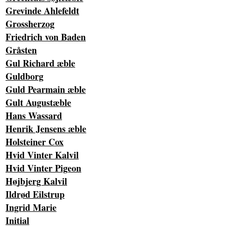
Grevinde Ahlefeldt
Grossherzog
Friedrich von Baden
Gråsten
Gul Richard æble
Guldborg
Guld Pearmain æble
Gult Augustæble
Hans Wassard
Henrik Jensens æble
Holsteiner Cox
Hvid Vinter Kalvil
Hvid Vinter Pigeon
Højbjerg Kalvil
Ildrød Eilstrup
Ingrid Marie
Initial