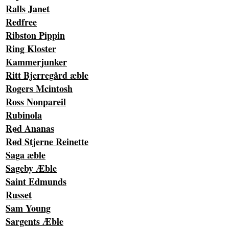
Ralls Janet
Redfree
Ribston Pippin
Ring Kloster
Kammerjunker
Ritt Bjerregård æble
Rogers Mcintosh
Ross Nonpareil
Rubinola
Rød Ananas
Rød Stjerne Reinette
Saga æble
Sageby Æble
Saint Edmunds
Russet
Sam Young
Sargents Æble