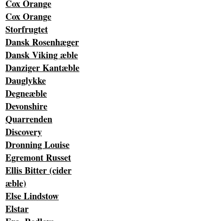
Cox Orange
Cox Orange
Storfrugtet
Dansk Rosenhæger
Dansk Viking æble
Danziger Kantæble
Dauglykke
Degneæble
Devonshire
Quarrenden
Discovery
Dronning Louise
Egremont Russet
Ellis Bitter (cider
æble)
Else Lindstow
Elstar