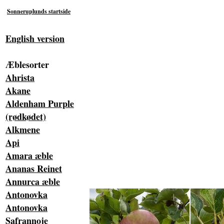
Sonneruplunds startside
English version
Æblesorter
Ahrista
Akane
Aldenham Purple
(rødkødet)
Alkmene
Api
Amara æble
Ananas Reinet
Annurca æble
Antonovka
Antonovka
Safrannoje