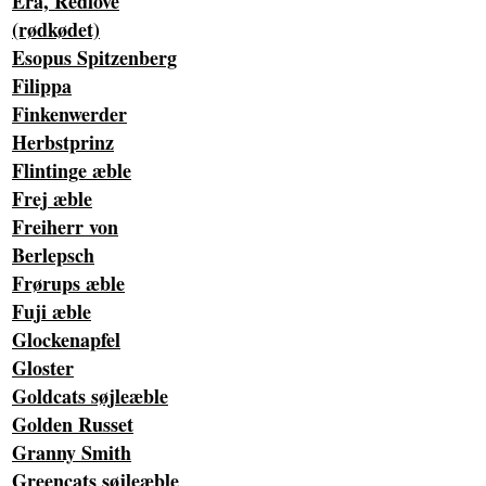
Era, Redlove
(rødkødet)
Esopus Spitzenberg
Filippa
Finkenwerder
Herbstprinz
Flintinge æble
Frej æble
Freiherr von
Berlepsch
Frørups æble
Fuji æble
Glockenapfel
Gloster
Goldcats søjleæble
Golden Russet
Granny Smith
Greencats søjleæble