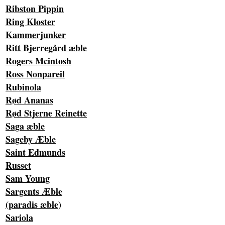
Ribston Pippin
Ring Kloster
Kammerjunker
Ritt Bjerregård æble
Rogers Mcintosh
Ross Nonpareil
Rubinola
Rød Ananas
Rød Stjerne Reinette
Saga æble
Sageby Æble
Saint Edmunds
Russet
Sam Young
Sargents Æble
(paradis æble)
Sariola