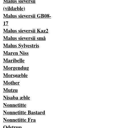
Malus sieversii
(vildæble)
Malus sieversii GB08-
17
Malus sieversii Kaz2
Malus sieversii små
Malus Sylvestris
Maren Niss
Maribelle
Morgendug
Morsøæble
Mother
Mutzu
Nisaba æble
Nonnetitte
Nonnetitte Bastard
Nonnetitte Fra
Odstrup