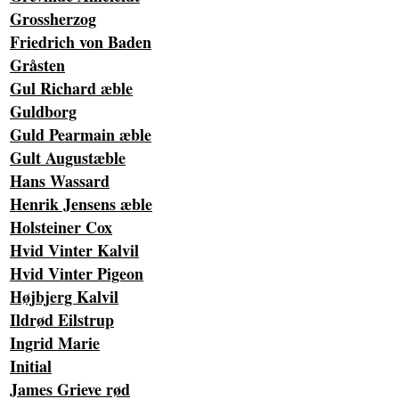
Grossherzog
Friedrich von Baden
Gråsten
Gul Richard æble
Guldborg
Guld Pearmain æble
Gult Augustæble
Hans Wassard
Henrik Jensens æble
Holsteiner Cox
Hvid Vinter Kalvil
Hvid Vinter Pigeon
Højbjerg Kalvil
Ildrød Eilstrup
Ingrid Marie
Initial
James Grieve rød