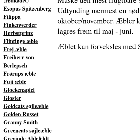
(rødkødet)
Esopus Spitzenberg
Udtynding nærmest en nødv
Filippa
oktober/november. Æbler k
Finkenwerder
lagres frem til maj - juni.
Herbstprinz
Flintinge æble
Æblet kan forveksles med
Frej æble
Freiherr von
Berlepsch
Frørups æble
Fuji æble
Glockenapfel
Gloster
Goldcats søjleæble
Golden Russet
Granny Smith
Greencats søjleæble
Grevinde Ahlefeldt