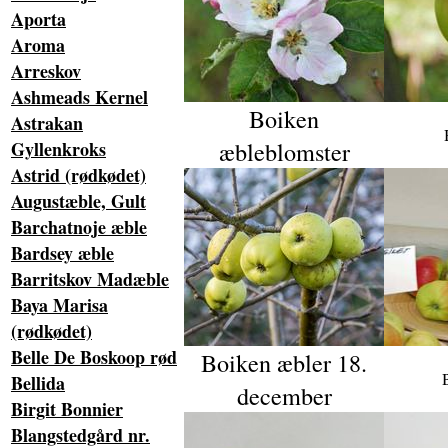
Aporta
Aroma
Arreskov
Ashmeads Kernel
Boiken
Astrakan
æbleblomster
Gyllenkroks
Astrid (rødkødet)
Augustæble, Gult
Barchatnoje æble
Bardsey æble
Barritskov Madæble
Baya Marisa
(rødkødet)
Belle De Boskoop rød
Boiken æbler 18.
Bellida
december
Birgit Bonnier
Blangstedgård nr.