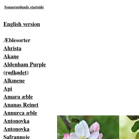
Sonneruplunds startside
English version
Æblesorter
Ahrista
Akane
Aldenham Purple
(rødkødet)
Alkmene
Api
Amara æble
Ananas Reinet
Annurca æble
Antonovka
Antonovka
Safrannoje