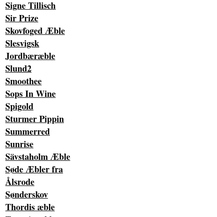
Signe Tillisch
Sir Prize
Skovfoged Æble
Slesvigsk
Jordbæræble
Slund2
Smoothee
Sops In Wine
Spigold
Sturmer Pippin
Summerred
Sunrise
Sävstaholm Æble
Søde Æbler fra
Ålsrode
Sønderskov
Thordis æble