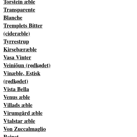
Torstein æble
Transparente
Blanche
Tremplets Bitter
(cideræble)
Tyrrestrup
Kirsebæræble
Vasa Vinter
Veiniõun (rødkødet)
Vinæble, Estisk
(rødkødet)
Vista Bella
Venus æble
Villads æble
Virumgård æble
Vtalstar æble
Von Zuccalmaglio
Reinet