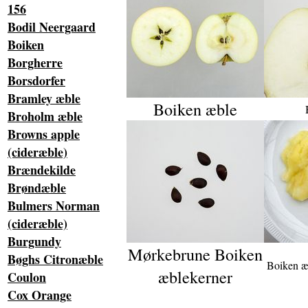
156
Bodil Neergaard
Boiken
Borgherre
Borsdorfer
Bramley æble
Boiken æble
Broholm æble
Browns apple
(cideræble)
Brændekilde
Brøndæble
Bulmers Norman
(cideræble)
Burgundy
Mørkebrune Boiken
Bøghs Citronæble
Boiken æb
æblekerner
Coulon
Cox Orange