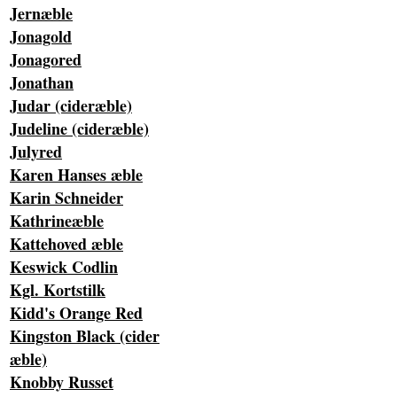
Jernæble
Jonagold
Jonagored
Jonathan
Judar (cideræble)
Judeline (cideræble)
Julyred
Karen Hanses æble
Karin Schneider
Kathrineæble
Kattehoved æble
Keswick Codlin
Kgl. Kortstilk
Kidd's Orange Red
Kingston Black (cider
æble)
Knobby Russet