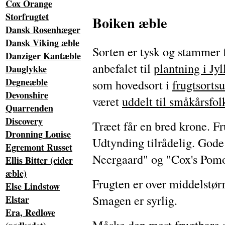
Cox Orange
Storfrugtet
Boiken æble
Dansk Rosenhæger
Dansk Viking æble
Sorten er tysk og stammer 
Danziger Kantæble
anbefalet til
plantning i Jy
Dauglykke
Degneæble
som hovedsort i
frugtsorts
Devonshire
været
uddelt til småkårsfol
Quarrenden
Discovery
Træet får en bred krone. Fr
Dronning Louise
Udtynding tilrådelig. Gode 
Egremont Russet
Neergaard" og "Cox's Pom
Ellis Bitter (cider
æble)
Frugten er over middelstørr
Else Lindstow
Smagen er syrlig.
Elstar
Era, Redlove
Måske den mest frugtbare 