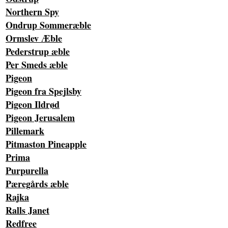
Northern Spy
Ondrup Sommeræble
Ormslev Æble
Pederstrup æble
Per Smeds æble
Pigeon
Pigeon fra Spejlsby
Pigeon Ildrød
Pigeon Jerusalem
Pillemark
Pitmaston Pineapple
Prima
Purpurella
Pæregårds æble
Rajka
Ralls Janet
Redfree