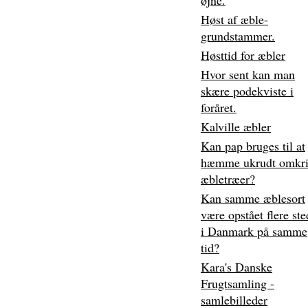
øjne.
Høst af æble-
grundstammer.
Høsttid for æbler
Hvor sent kan man
skære podekviste i
foråret.
Kalville æbler
Kan pap bruges til at
hæmme ukrudt omkr
æbletræer?
Kan samme æblesort
være opstået flere ste
i Danmark på samme
tid?
Kara's Danske
Frugtsamling -
samlebilleder