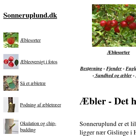
Sonneruplund.dk
Æblesorter
Æblesorter
Æbleoversigt i fotos
Bestøvning
-
Fjender
-
Fugl
-
Sundhed og æbler
-
Så et æbletræ
Æbler - Det 
Podning af æbletræer
Sonneruplund er et lil
Okulation og chip-
budding
ligger nær Gislinge