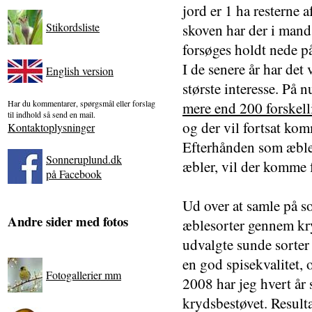
jord er 1 ha resterne 
Stikordsliste
skoven har der i mand
forsøges holdt nede på
I de senere år har det
English version
største interesse. På 
Har du kommentarer, spørgsmål eller forslag
mere end 200 forskell
til indhold så send en mail.
og der vil fortsat kom
Kontaktoplysninger
Efterhånden som æblet
Sonneruplund.dk
æbler, vil der komme f
på Facebook
Ud over at samle på so
Andre sider med fotos
æblesorter gennem kry
udvalgte sunde sorter 
en god spisekvalitet,
Fotogallerier mm
2008 har jeg hvert år s
krydsbestøvet. Resulta