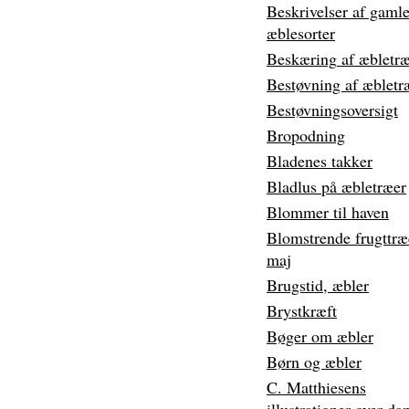
Beskrivelser af gaml
æblesorter
Beskæring
af æbletr
Bestøvning af æbletr
Bestøvningsoversigt
Bropodning
Bladenes takker
Bladlus på æbletræer
Blommer til haven
Blomstrende frugttræ
maj
Brugstid, æbler
Brystkræft
Bøger om æbler
Børn og æbler
C. Matthiesens