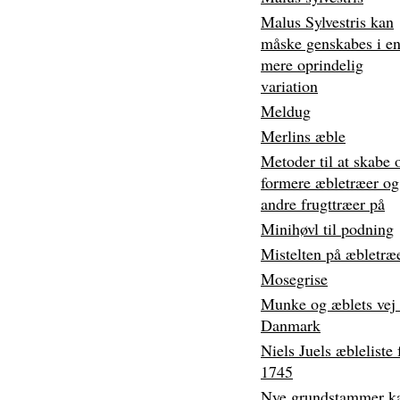
Malus Sylvestris kan
måske genskabes i e
mere oprindelig
variation
Meldug
Merlins æble
Metoder til at skabe 
formere æbletræer og
andre frugttræer på
Minihøvl til podning
Mistelten på æbletræ
Mosegrise
Munke og æblets vej 
Danmark
Niels Juels æbleliste 
1745
Nye grundstammer k