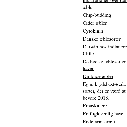
illustrationer over da
æbler
Chip-budding
Cider æbler
Cytokinin
Danske æblesorter
Darwin hos indianere
Chile
De bedste æblesorter 
haven
Diploide æbler
Egne krydsbestøvede
sorter, der er værd at
bevare 2018.
Emaskulere
En fuglevenlig have
Endetarmskræft