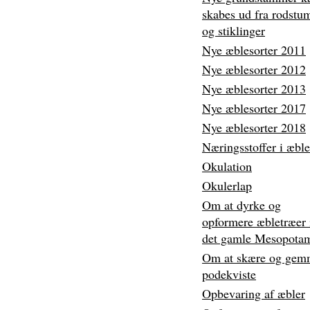
skabes ud fra rodstu
og stiklinger
Nye æblesorter 2011
Nye æblesorter 2012
Nye æblesorter 2013
Nye æblesorter 2017
Nye æblesorter 2018
Næringsstoffer i æble
Okulation
Okulerlap
Om at dyrke og
opformere æbletræer 
det gamle Mesopota
Om at skære og gem
podekviste
Opbevaring af æbler